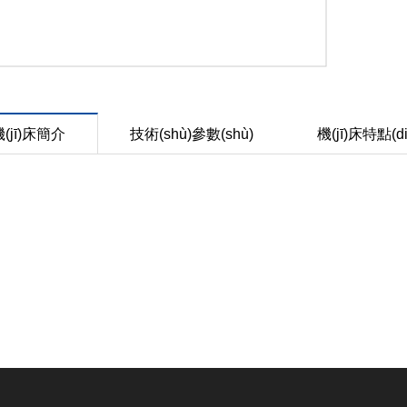
機(jī)床簡介
技術(shù)參數(shù)
機(jī)床特點(di