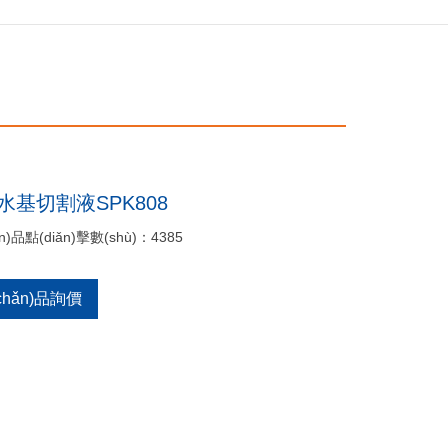
水基切割液SPK808
n)品點(diǎn)擊數(shù)：
4385
chǎn)品詢價