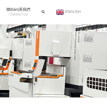
聯(lián)系我們
ENGLISH
CONTACT US