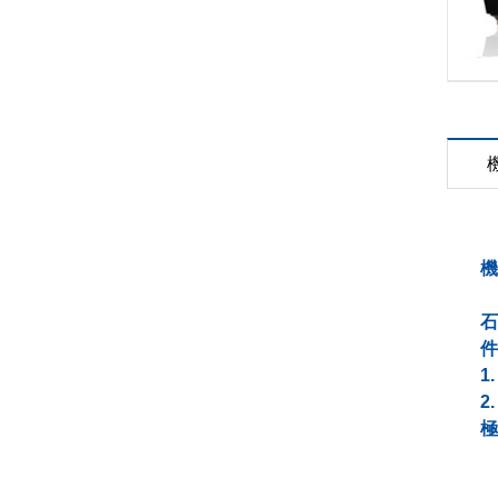
機
石
件
1
2
極