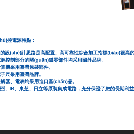
shù)控電源特點：
的設(shè)計思路是高配置、高可靠性綜合加工指標(biāo)很高的
 電源控制部分的關(guān)鍵零部件均采用國外品牌。
 計算機采用臺灣原裝部件。
電子尺采用臺灣品牌。
接觸器、電表均采用進口產(chǎn)品。
 TI、IR、東芝、日立等原裝集成電路，充分保證了您的長期利益