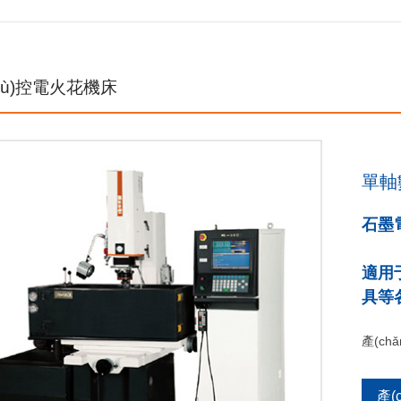
hù)控電火花機床
單軸
石墨
適用
具等
產(ch
產(