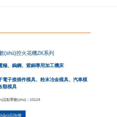
數(shù)控火花機ZK系列
電極、鎢鋼、紫銅專用加工機床
于電子接插件模具、粉末冶金模具、汽車模
各類模具
ǎn)品點擊數(shù)：
10124
chǎn)品詢價