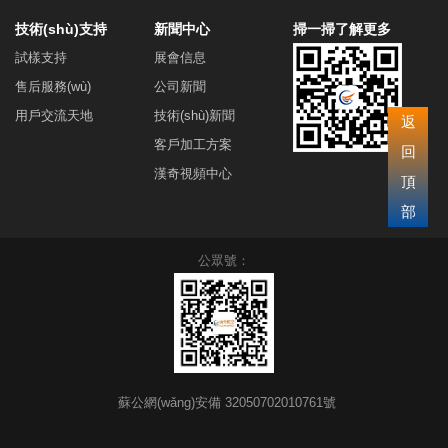
技術(shù)支持
新聞中心
掃一掃了解更多
試樣支持
展會信息
售后服務(wù)
公司新聞
用戶交流天地
技術(shù)新聞
返
客戶加工方案
回
漢奇視頻中心
頂
部
公眾號：
蘇公網(wǎng)安備 32050702010761號