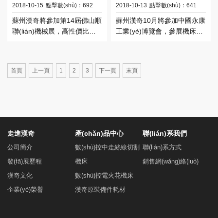
2018-10-15
點擊數(shù)：692
2018-10-13
點擊數(shù)：641
蘇州漢奇將參加第14屆佛山順
蘇州漢奇10月將參加中國永康
聯(lián)機械展，高性價比伺
工業(yè)博覽會，參展機床：
服中走絲機床HQ-
五軸數(shù)控中走絲機床
400EZ、18年新品五
HQ-400F3、伺服中走絲...
軸數(shù)控中...
首頁
上一頁
1
2
3
下一頁
末頁
走進漢奇
產(chǎn)品中心
聯(lián)系我們
公司簡介
數(shù)控中走絲線切割
聯(lián)系方式
發(fā)展歷程
機床
銷售網(wǎng)絡(luò)
漢奇文化
數(shù)控電火花機床
企業(yè)榮譽
漢奇原裝備件耗材