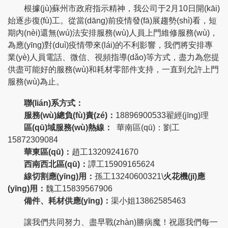
根據(jù)蘇州市政府指示精神，我公司于2月10日開(kāi)
始逐步復(fù)工。從當(dāng)前疫情發(fā)展趨勢(shì)看，短
期內(nèi)還無(wú)法安排服務(wù)人員上門維修服務(wù)，
為應(yīng)對(duì)疫情帶來(lái)的不利影響，我們將安排專
業(yè)人員電話、微信、視頻指導(dǎo)等方式，盡力為您提
供盡可能好的服務(wù)和耗材零部件支持，一直到允許上門
服務(wù)為止。
聯(lián)系方式：
服務(wù)總負(fù)責(zé)：
18896900533翟經(jīng)理
區(qū)域服務(wù)熱線：
華南區(qū)：劉工
15872309084
華東區(qū)：
趙工13209241670
西南西北區(qū)：
譚工15909165624
線切割應(yīng)用：
孫工13240600321\
火花機(jī)應
(yīng)用：
魏工15839567906
備件、耗材供應(yīng)：
渠小姐13862585463
讓我們共同努力、盡早戰(zhàn)勝病魔！祝愿我們每一